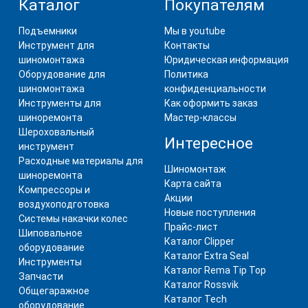
Каталог
Покупателям
Подъемники
Мы в youtube
Инструмент для
Контакты
шиномонтажа
Юридическая информация
Оборудование для
Политика
шиномонтажа
конфиденциальности
Инструменты для
Как оформить заказ
шиноремонта
Мастер-классы
Шероховальный
Интересное
инструмент
Расходные материалы для
Шиномонтаж
шиноремонта
Карта сайта
Компрессоры и
Акции
воздухоподготовка
Новые поступления
Системы накачки колес
Прайс-лист
Шиповальное
Каталог Clipper
оборудование
Каталог Extra Seal
Инструменты
Каталог Rema Tip Top
Запчасти
Каталог Rossvik
Общегаражное
Каталог Tech
оборудование