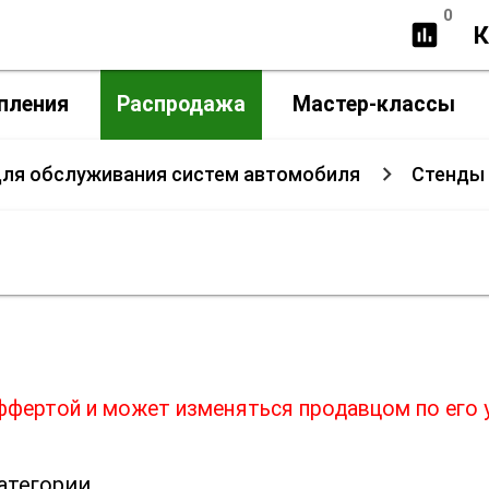
0
insert_chart
К
пления
Распродажа
Мастер-классы
ля обслуживания систем автомобиля
Стенды 
нды для очистки топливных си
оффертой и может изменяться продавцом по его