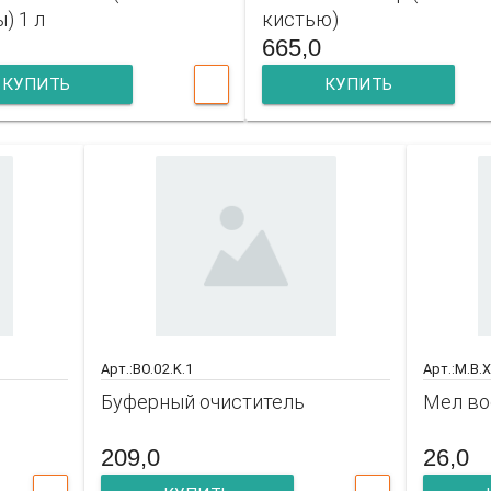
) 1 л
кистью)
665,0
КУПИТЬ
КУПИТЬ
Арт.:BO.02.K.1
Арт.:M.B.
Буферный очиститель
Мел во
209,0
26,0