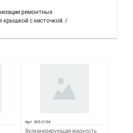
анизации ремонтных
я крышкой с кисточкой. /
совать
Арт.:505 0196
Вулканизирующая жидкость