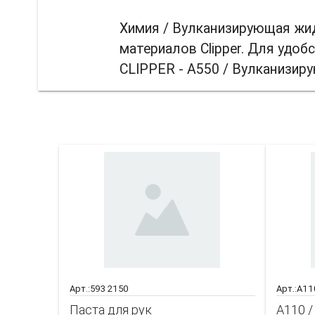
Химия / Вулканизирующая жид
материалов Clipper. Для удоб
CLIPPER - A550 / Вулканизир
Вас т
Арт.:593 2150
Арт.:A11
Паста для рук
A110 /