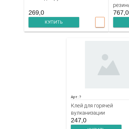
резины
269,0
767,0
КУПИТЬ
Арт.:?
Клей для горячей
вулканизации
247,0