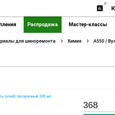
0
insert_chart
К
пления
Распродажа
Мастер-классы
ериалы для шиноремонта
Химия
A550 / В
изирующая жидкость (клей) про
368