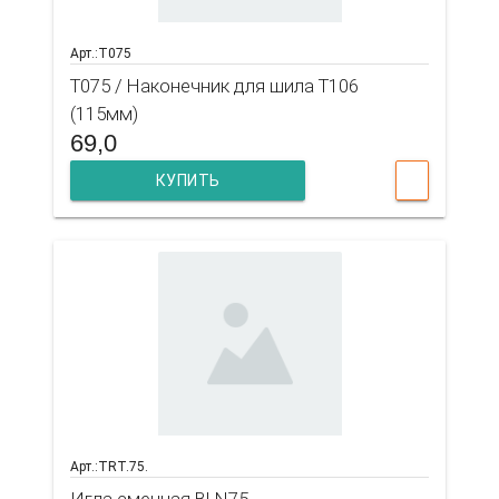
Арт.:T075
T075 / Наконечник для шила Т106
(115мм)
69,0
КУПИТЬ
Арт.:TRT.75.
Игла сменная BLN75